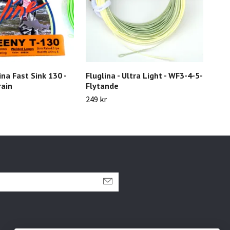
ina Fast Sink 130 -
Fluglina - Ultra Light - WF3-4-5-
Flu
rain
Flytande
220 
249 kr