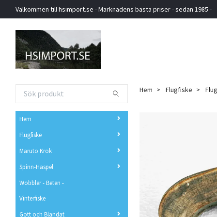
Välkommen till hsimport.se - Marknadens bästa priser - sedan 1985 -
Hem
Flugfiske
Flug
Hem
Flugfiske
Maruto Krok
Spinn-Haspel
Wobbler - Beten -
Vinterfiske
Gott och Blandat