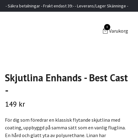
- Säkra betalningar - Frakt endast 39:- - Leverans/Lager Skänninge -
0
Varukorg
Skjutlina Enhands - Best Cast
-
149 kr
För dig som föredrar en klassisk flytande skjutlina med
coating, uppbyggd på samma sätt som en vanlig fluglina.
En hård och glatt yta av polyurethane. Linan har