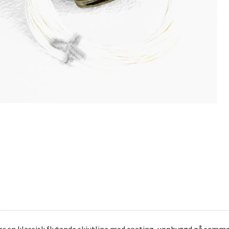
ar en klassisk flytande skjutlina med coating, uppbyggd på samma s