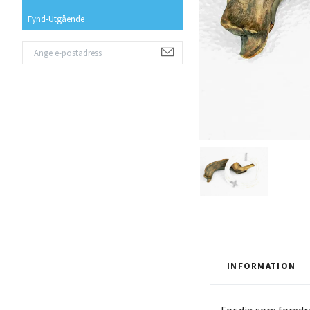
Fynd-Utgående
INFORMATION
För dig som föredr