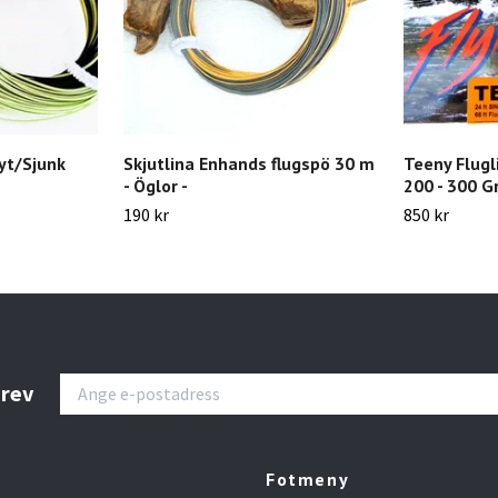
yt/Sjunk
Skjutlina Enhands flugspö 30 m
Teeny Flugl
- Öglor -
200 - 300 G
190 kr
850 kr
brev
Fotmeny