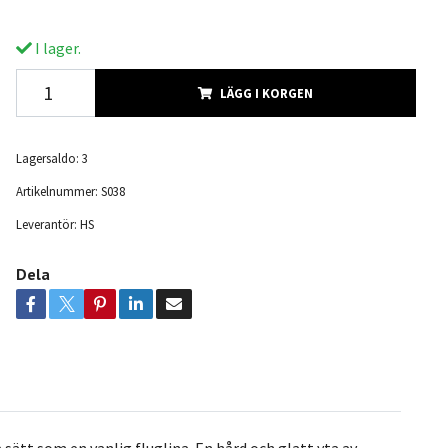
I lager.
LÄGG I KORGEN
Lagersaldo:
3
Artikelnummer:
S038
Leverantör:
HS
Dela
ätt som en vanlig fluglina. En hård och glatt yta av