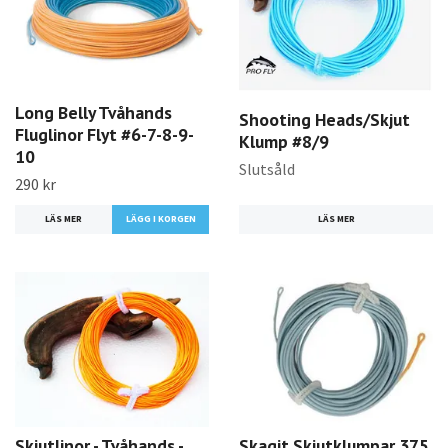
Long Belly Tvåhands
Shooting Heads/Skjut
Fluglinor Flyt #6-7-8-9-
Klump #8/9
10
Slutsåld
290 kr
LÄS MER
LÄS MER
LÄGG I KORGEN
Skjutlinor - Tvåhands -
Skagit Skjutklumpar 375