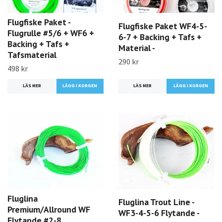
Flugfiske Paket -
Flugfiske Paket WF4-5-
Flugrulle #5/6 + WF6 +
6-7 + Backing + Tafs +
Backing + Tafs +
Material -
Tafsmaterial
290 kr
498 kr
LÄS MER
LÄGG I KORGEN
LÄS MER
Fluglina
Fluglina Trout Line -
Premium/Allround WF
WF3-4-5-6 Flytande -
Flytande #2-8