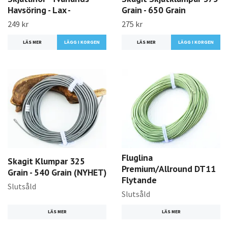
Havsöring - Lax -
Grain - 650 Grain
249 kr
275 kr
LÄS MER
LÄGG I KORGEN
LÄS MER
LÄGG I KORGEN
Fluglina
Skagit Klumpar 325
Premium/Allround DT11
Grain - 540 Grain (NYHET)
Flytande
Slutsåld
Slutsåld
LÄS MER
LÄS MER