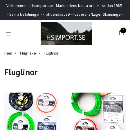
Välkommen till hsimport.se - Marknadens bästa priser - sedan 1985 -
- Säkra betalningar - Frakt endast 39:- - Leverans/Lager Skänninge -
0
Hem
Flugfiske
Fluglinor
Fluglinor