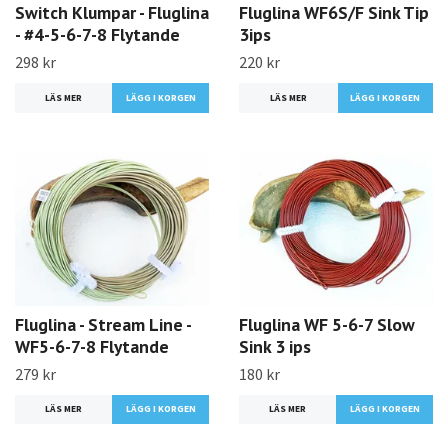
Switch Klumpar - Fluglina
Fluglina WF6S/F Sink Tip
- #4-5-6-7-8 Flytande
3ips
298 kr
220 kr
LÄS MER
LÄGG I KORGEN
LÄS MER
Fluglina - Stream Line -
Fluglina WF 5-6-7 Slow
WF5-6-7-8 Flytande
Sink 3 ips
279 kr
180 kr
LÄS MER
LÄGG I KORGEN
LÄS MER
LÄGG I KORGEN