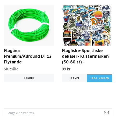
Fluglina
Flugfiske-Sportfiske
Premium/Allround DT12
dekaler - Klistermärken
Flytande
(50-60 st) -
Slutsåld
99 kr
LÄS MER
LÄS MER
LÄGG I KORGEN