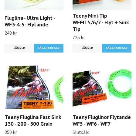
Teeny Mini-Tip
Fluglina - Ultra Light -
WFMT5/6/7 - Flyt + Sink
WF3-4-5- Flytande
Tip
249 kr
725 kr
LÄS MER
LÄGG I KORGEN
LÄS MER
LÄGG I KORGEN
Teeny Fluglina Fast Sink
Teeny Fluglinor Flytande
130 - 200 - 300 Grain
WF5 - WF6 - WF7
850 kr
Slutsåld