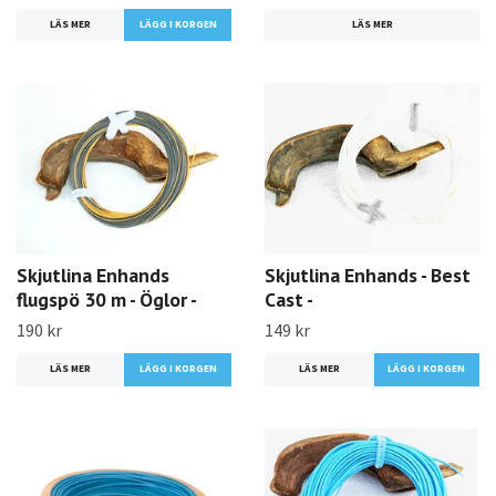
LÄS MER
LÄGG I KORGEN
LÄS MER
Skjutlina Enhands
Skjutlina Enhands - Best
flugspö 30 m - Öglor -
Cast -
190 kr
149 kr
LÄS MER
LÄGG I KORGEN
LÄS MER