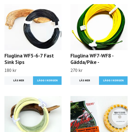
Fluglina WF5-6-7 Fast
Fluglina WF7-WF8 -
Sink 5ips
Gädda/Pike -
180 kr
270 kr
LÄS MER
LÄGG I KORGEN
LÄS MER
LÄGG I KORGEN