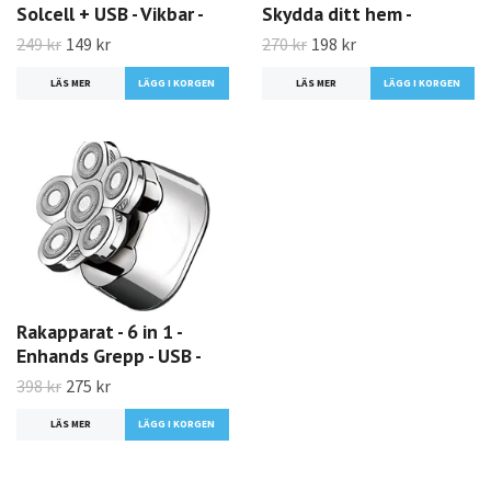
Solcell + USB - Vikbar -
Skydda ditt hem -
249 kr
149 kr
270 kr
198 kr
LÄS MER
LÄS MER
Rakapparat - 6 in 1 -
Enhands Grepp - USB -
398 kr
275 kr
LÄS MER