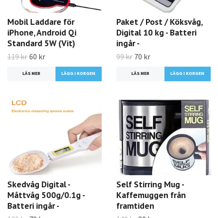
Mobil Laddare för
Paket / Post / Köksvåg,
iPhone, Android Qi
Digital 10 kg - Batteri
Standard 5W (Vit)
ingår -
119 kr
60 kr
99 kr
70 kr
LÄS MER
LÄS MER
Skedvåg Digital -
Self Stirring Mug -
Måttvåg 500g/0.1g -
Kaffemuggen från
Batteri ingår -
framtiden