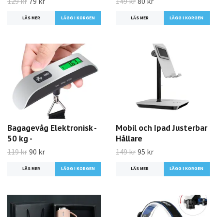
129 kr
79 kr
149 kr
80 kr
LÄS MER
LÄS MER
Bagagevåg Elektronisk -
Mobil och Ipad Justerbar
50 kg -
Hållare
119 kr
90 kr
149 kr
95 kr
LÄS MER
LÄS MER