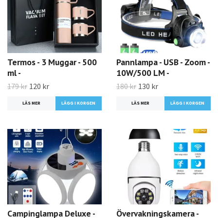
Termos - 3 Muggar - 500
Pannlampa - USB - Zoom -
ml -
10W/500 LM -
179 kr
120 kr
180 kr
130 kr
LÄS MER
LÄS MER
Campinglampa Deluxe -
Övervakningskamera -