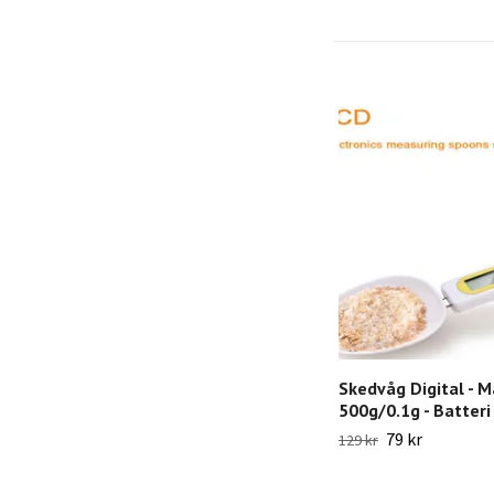
Skedvåg Digital - 
500g/0.1g - Batteri 
79 kr
129 kr