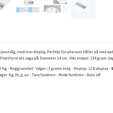
/postvåg, med stor display. Perfekt för alla som håller på med we
 Plattform att väga på: Diameter 14 cm.. Vikt endast: 234 gram. Väg
 10 Kg - Noggrannhet : Väger i 1 grams steg - Display : LCD display -
S
r: Kg, lb, g ,oz - Tara funktion - Mode funktion - Auto off