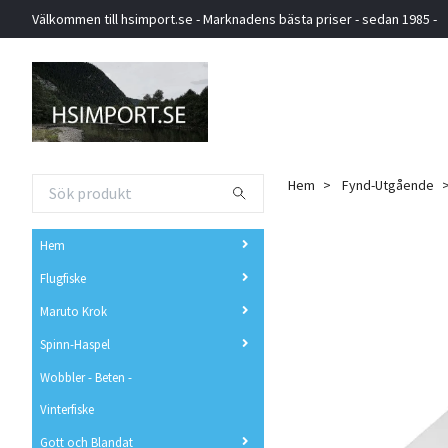
Välkommen till hsimport.se - Marknadens bästa priser - sedan 1985 -
Hem
Fynd-Utgående
Hem
Flugfiske
Maruto Krok
Spinn-Haspel
Wobbler - Beten -
Vinterfiske
Gott och Blandat