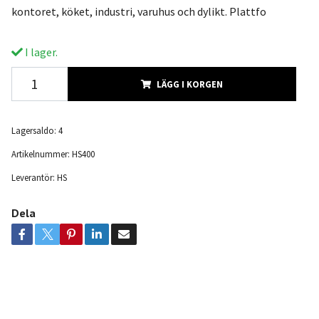
kontoret, köket, industri, varuhus och dylikt. Plattfo
I lager.
LÄGG I KORGEN
Lagersaldo:
4
Artikelnummer:
HS400
Leverantör:
HS
Dela