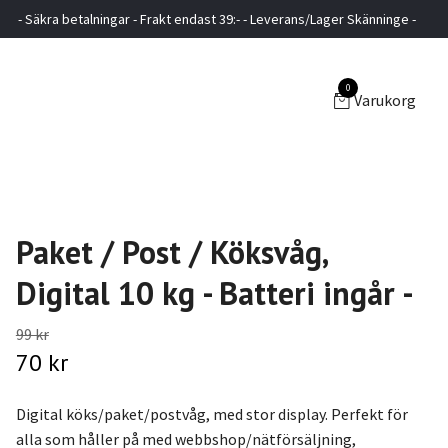
- Säkra betalningar - Frakt endast 39:- - Leverans/Lager Skänninge -
0
Varukorg
Paket / Post / Köksvåg,
Digital 10 kg - Batteri ingår -
99 kr
70 kr
Digital köks/paket/postvåg, med stor display. Perfekt för
alla som håller på med webbshop/nätförsäljning,