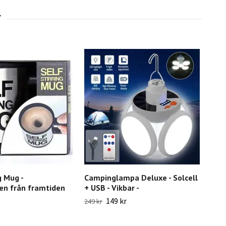
g Mug -
Campinglampa Deluxe - Solcell
Raka
n från framtiden
+ USB - Vikbar -
Grep
149 kr
249 kr
398 