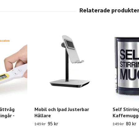
Måttvåg
Mobil och Ipad Justerbar
Self Stirrin
ingår -
Hållare
Kaffemugge
95 kr
80 kr
149 kr
149 kr