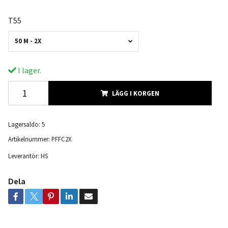
T55
50 M - 2X
I lager.
LÄGG I KORGEN
Lagersaldo:
5
Artikelnummer:
PFFC2X
Leverantör:
HS
Dela