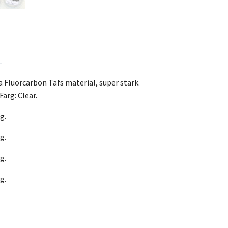
a Fluorcarbon Tafs material, super stark.
 Färg: Clear.
g.
g.
g.
g.