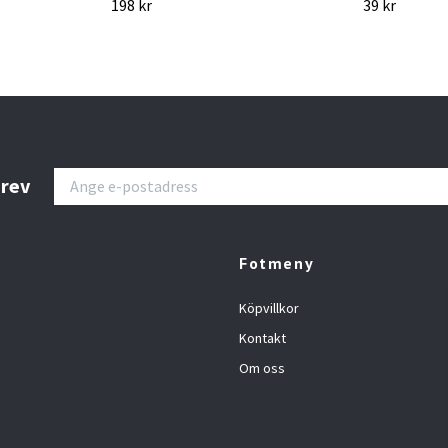
198 kr
39 kr
brev
Fotmeny
Köpvillkor
Kontakt
Om oss