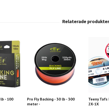
 lb - 100
Pro Fly Backing - 30 lb - 300
Teeny Tafs 
meter -
2X-1X