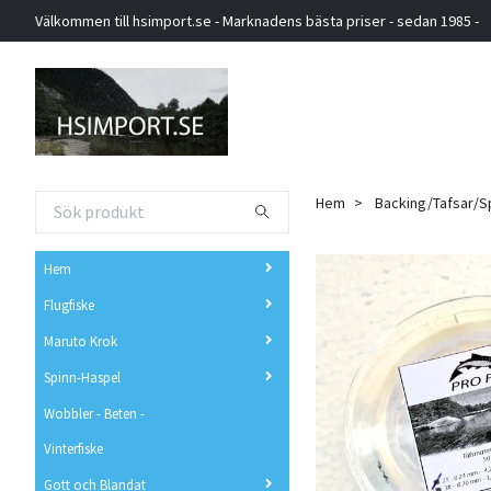
Välkommen till hsimport.se - Marknadens bästa priser - sedan 1985 -
Hem
Backing/Tafsar/S
Hem
Flugfiske
Maruto Krok
Spinn-Haspel
Wobbler - Beten -
Vinterfiske
Gott och Blandat