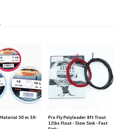
Material 50 m 3X-
Pro Fly Polyleader 8ft Trout
Pro 
12lbs Float - Slow Sink - Fast
Sal
Sink -
- Sl