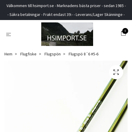
Välkommen till hsimport.se - Marknadens bästa priser - sedan 1985 -
- Säkra betalningar - Frakt endast 39:- - Leverans/Lager Skänninge -
0
Hem
Flugfiske
Flugspön
Flugspö 8´6 #5-6