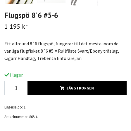
Flugspö 8´6 #5-6
1 195 kr
Ett allround 8´6 flugspö, fungerar till det mesta inom de
vanliga flugfisket.8´6 #5 = Rullfäste Svart/Ebony träslag,
Cigarr Handtag, Trebenta linförare, Sn
I lager.
LÄGG I KORGEN
Lagersaldo:
1
Artikelnummer:
865-4