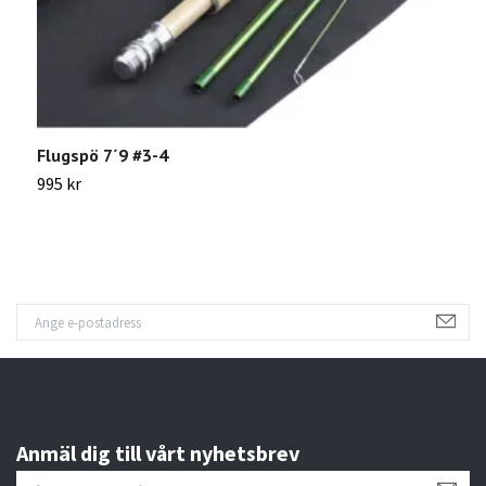
Flugspö 7´9 #3-4
F
995 kr
Sl
Anmäl dig till vårt nyhetsbrev