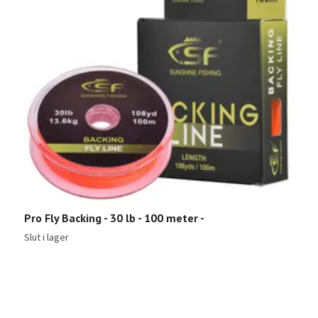
Pro Fly Backing - 30 lb - 100 meter -
T
4
Slut i lager