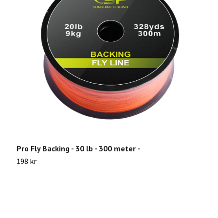
Pro Fly Backing - 30 lb - 300 meter -
T
198 kr
4