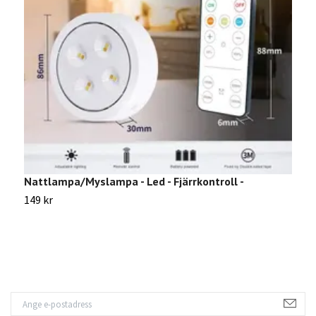
Nattlampa/Myslampa - Led - Fjärrkontroll -
Ä
149 kr
1