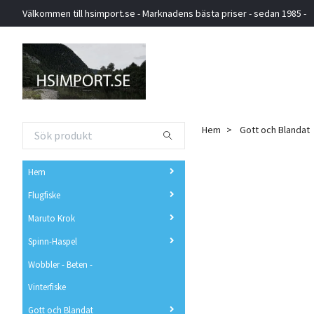
Välkommen till hsimport.se - Marknadens bästa priser - sedan 1985 -
Hem
Gott och Blandat
Hem
Flugfiske
Maruto Krok
Spinn-Haspel
Wobbler - Beten -
Vinterfiske
Gott och Blandat