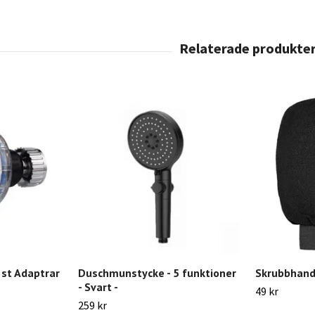
st Adaptrar
Duschmunstycke - 5 funktioner
Skrubbhands
- Svart -
49 kr
259 kr