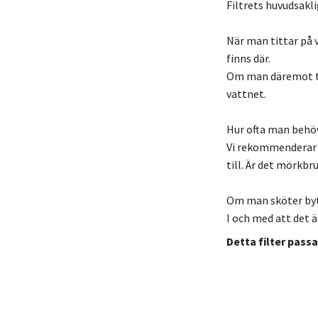
Filtrets huvudsakli
När man tittar på 
finns där.
Om man däremot tit
vattnet.
Hur ofta man behöve
Vi rekommenderar at
till. Är det mörkbr
Om man sköter byte
I och med att det ä
Detta filter pass