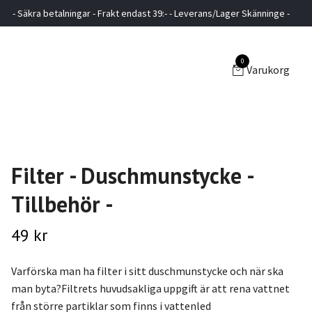
- Säkra betalningar - Frakt endast 39:- - Leverans/Lager Skänninge -
0
Varukorg
Filter - Duschmunstycke -
Tillbehör -
49 kr
Varförska man ha filter i sitt duschmunstycke och när ska
man byta?Filtrets huvudsakliga uppgift är att rena vattnet
från större partiklar som finns i vattenled