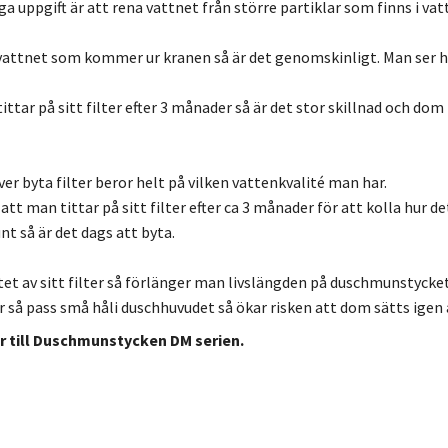
ga uppgift är att rena vattnet från större partiklar som finns i v
vattnet som kommer ur kranen så är det genomskinligt. Man ser h
tar på sitt filter efter 3 månader så är det stor skillnad och dom
r byta filter beror helt på vilken vattenkvalité man har.
t man tittar på sitt filter efter ca 3 månader för att kolla hur de
unt så är det dags att byta.
t av sitt filter så förlänger man livslängden på duschmunstycket
r så pass små håli duschhuvudet så ökar risken att dom sätts igen av
ar till Duschmunstycken DM serien.