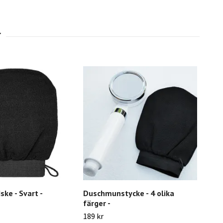
ke - Svart -
Duschmunstycke - 4 olika
Filt
färger -
funk
189 kr
49 k