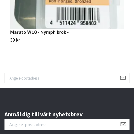
Maruto W10 - Nymph krok -
M
39 kr
3
Anmäl dig till vårt nyhetsbrev