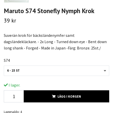
Maruto S74 Stonefly Nymph Krok
39 kr
Suverän krok för bäcksländenymfer samt
dagsländekläckare. - 2x Long - Turned down eye - Bent down
long shank - Forged - Made in Japan -Färg: Bronze. 25st./
S74
6 - 25 ST
I lager.
LÄGG I KORGEN
Lagersaldo:
4