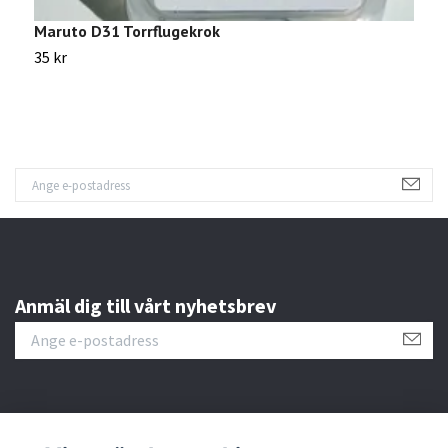
Maruto D31 Torrflugekrok
M
35 kr
3
Anmäl dig till vårt nyhetsbrev
Kundtjänst