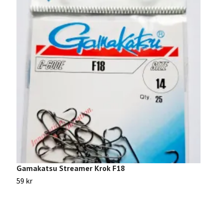
Gamakatsu Streamer Krok F18
G
59 kr
5