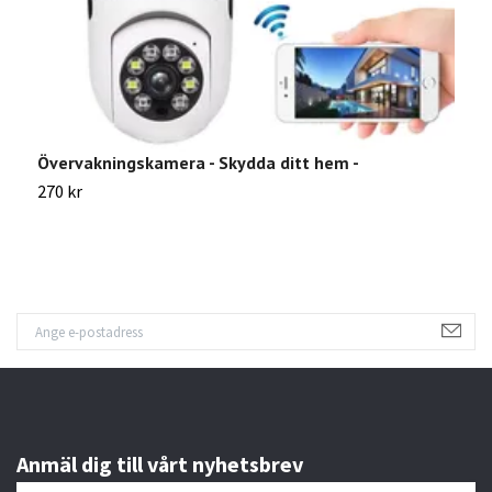
Övervakningskamera - Skydda ditt hem -
S
270 kr
1
Anmäl dig till vårt nyhetsbrev