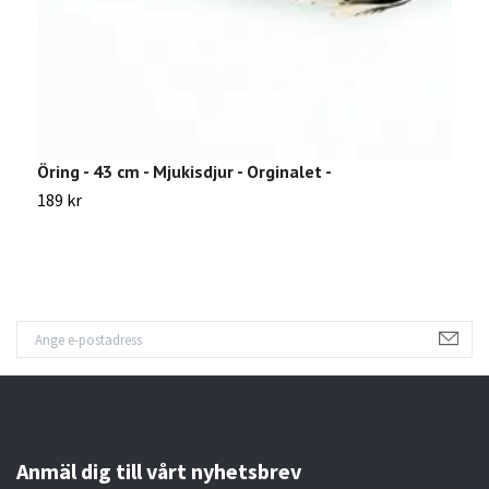
Öring - 43 cm - Mjukisdjur - Orginalet -
G
189 kr
1
Anmäl dig till vårt nyhetsbrev