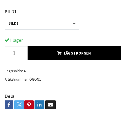
BILD1
BILD1
I lager.
LÄGG I KORGEN
Lagersaldo:
4
Artikelnummer:
ÖGON1
Dela