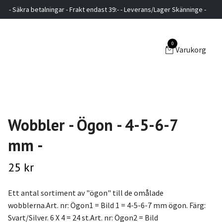
- Säkra betalningar - Frakt endast 39:- - Leverans/Lager Skänninge -
0
Varukorg
Wobbler - Ögon - 4-5-6-7
mm -
25 kr
Ett antal sortiment av "ögon" till de omålade
wobblerna.Art. nr: Ögon1 = Bild 1 = 4-5-6-7 mm ögon. Färg:
Svart/Silver. 6 X 4 = 24 st.Art. nr: Ögon2 = Bild