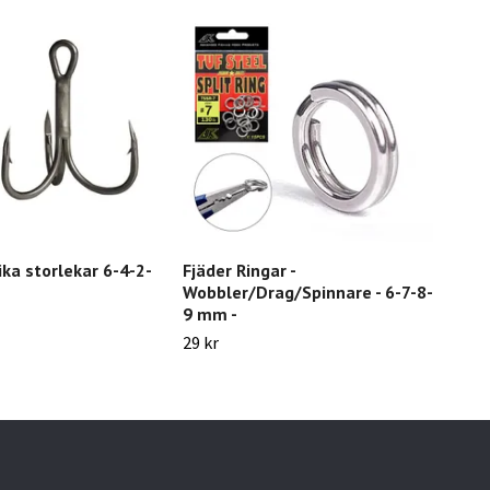
ika storlekar 6-4-2-
Fjäder Ringar -
Bete
Wobbler/Drag/Spinnare - 6-7-8-
59 k
9 mm -
29 kr