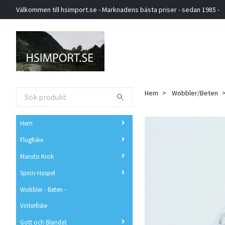
Välkommen till hsimport.se - Marknadens bästa priser - sedan 1985 -
Hem
Wobbler/Beten
Hem
Flugfiske
Maruto Krok
Spinn-Haspel
Wobbler - Beten -
Vinterfiske
Gott och Blandat